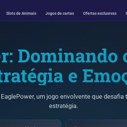
Slots de Animais
Jogos de cartas
Ofertas exclusivas
r: Dominando 
tratégia e Emo
 EaglePower, um jogo envolvente que desafia t
estratégia.