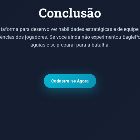
Conclusão
aforma para desenvolver habilidades estratégicas e de equipe.
ências dos jogadores. Se você ainda não experimentou EaglePower
águias e se preparar para a batalha.
Cadastre-se Agora