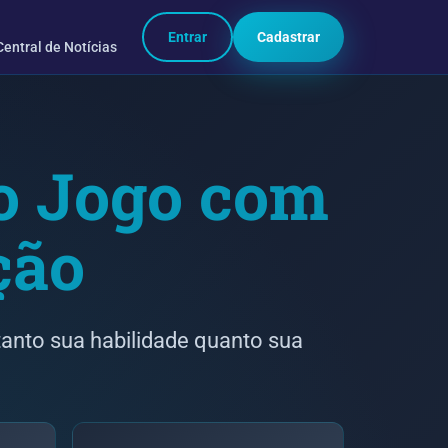
Entrar
Cadastrar
Central de Notícias
o Jogo com
ção
anto sua habilidade quanto sua