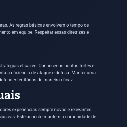
egras. As regras básicas envolvem o tempo de
ento em equipe. Respeitar essas diretrizes é
atégias eficazes. Conhecer os pontos fortes e
nta a eficiência de ataque e defesa. Manter uma
nder territórios de maneira eficaz.
uais
dores experiências sempre novas e relevantes.
clusivas. Este aspecto mantém a comunidade de