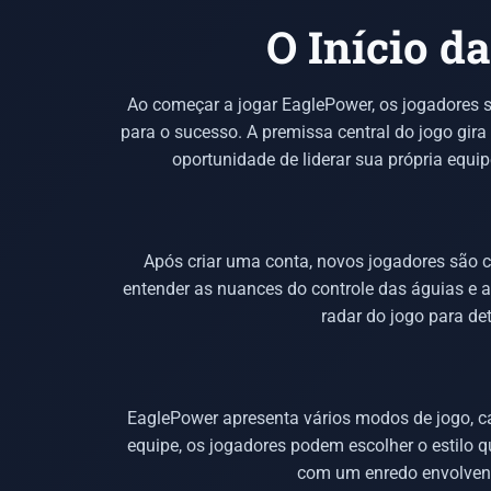
O Início d
Ao começar a jogar EaglePower, os jogadores sã
para o sucesso. A premissa central do jogo gira
oportunidade de liderar sua própria equ
Após criar uma conta, novos jogadores são co
entender as nuances do controle das águias e as
radar do jogo para de
EaglePower apresenta vários modos de jogo, c
equipe, os jogadores podem escolher o estilo 
com um enredo envolvent