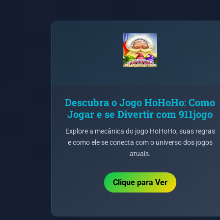
Descubra o Jogo HoHoHo: Como
Jogar e se Divertir com 911jogo
Explore a mecânica do jogo HoHoHo, suas regras
e como ele se conecta com o universo dos jogos
atuais.
Clique para Ver