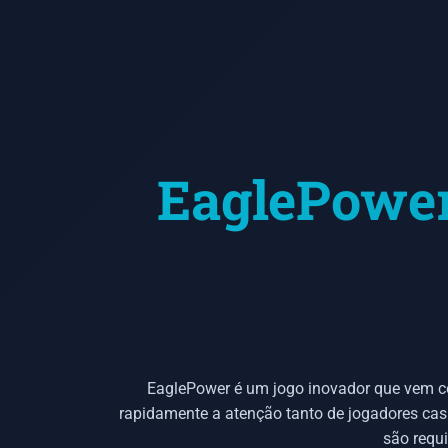
EaglePower
EaglePower é um jogo inovador que vem co
rapidamente a atenção tanto de jogadores cas
são requ