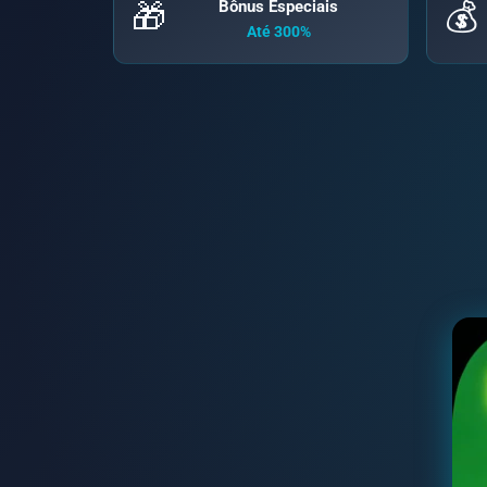
Bônus Especiais
🎁
💰
Até 300%