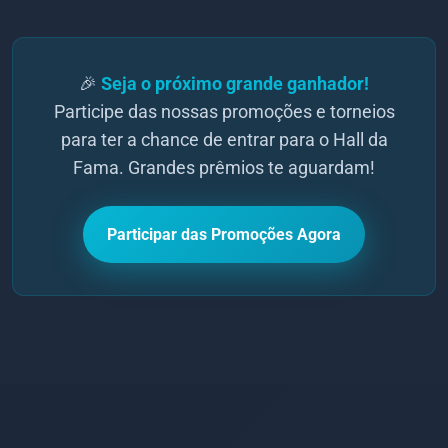
🎉
Seja o próximo grande ganhador!
Participe das nossas promoções e torneios
para ter a chance de entrar para o Hall da
Fama. Grandes prêmios te aguardam!
Participar das Promoções Agora