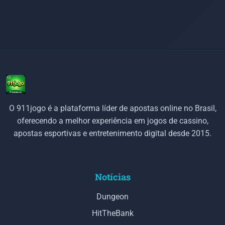
O 911jogo é a plataforma líder de apostas online no Brasil,
oferecendo a melhor experiência em jogos de cassino,
apostas esportivas e entretenimento digital desde 2015.
Notícias
Dungeon
HitTheBank