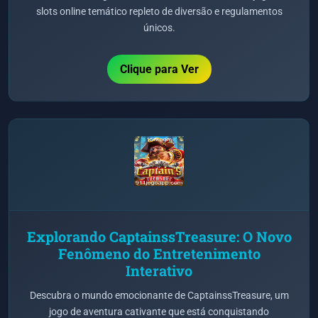
slots online temático repleto de diversão e regulamentos
únicos.
Clique para Ver
Explorando CaptainssTreasure: O Novo
Fenômeno do Entretenimento
Interativo
Descubra o mundo emocionante de CaptainssTreasure, um
jogo de aventura cativante que está conquistando