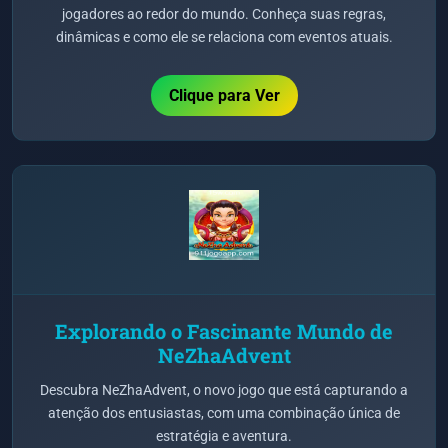
jogadores ao redor do mundo. Conheça suas regras,
dinâmicas e como ele se relaciona com eventos atuais.
Clique para Ver
Explorando o Fascinante Mundo de
NeZhaAdvent
Descubra NeZhaAdvent, o novo jogo que está capturando a
atenção dos entusiastas, com uma combinação única de
estratégia e aventura.