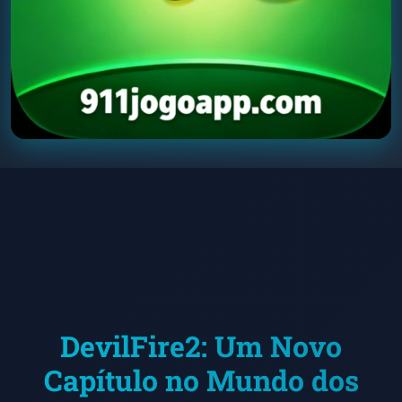
DevilFire2: Um Novo
Capítulo no Mundo dos