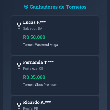
🎯 Ganhadores de Torneios
Lucas F.***
🏅
Salvador, BA
R$ 50.000
Torneio Weekend Mega
Fernanda T.***
🏅
Fortaleza, CE
R$ 35.000
Torneio Slots Premium
Ricardo A.***
🏅
Recife, PE