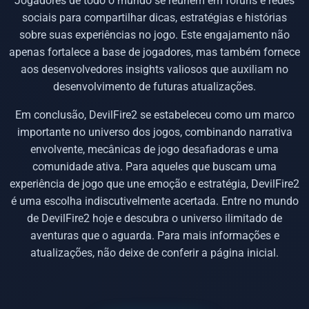
Jogadores de todo o mundo se reúnem em fóruns e redes
sociais para compartilhar dicas, estratégias e histórias
sobre suas experiências no jogo. Este engajamento não
apenas fortalece a base de jogadores, mas também fornece
aos desenvolvedores insights valiosos que auxiliam no
desenvolvimento de futuras atualizações.
Em conclusão, DevilFire2 se estabeleceu como um marco
importante no universo dos jogos, combinando narrativa
envolvente, mecânicas de jogo desafiadoras e uma
comunidade ativa. Para aqueles que buscam uma
experiência de jogo que une emoção e estratégia, DevilFire2
é uma escolha indiscutivelmente acertada. Entre no mundo
de DevilFire2 hoje e descubra o universo ilimitado de
aventuras que o aguarda. Para mais informações e
atualizações, não deixe de conferir a página inicial.