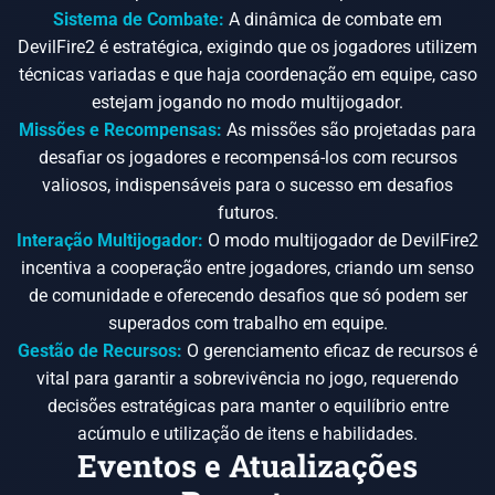
Sistema de Combate:
A dinâmica de combate em
DevilFire2 é estratégica, exigindo que os jogadores utilizem
técnicas variadas e que haja coordenação em equipe, caso
estejam jogando no modo multijogador.
Missões e Recompensas:
As missões são projetadas para
desafiar os jogadores e recompensá-los com recursos
valiosos, indispensáveis para o sucesso em desafios
futuros.
Interação Multijogador:
O modo multijogador de DevilFire2
incentiva a cooperação entre jogadores, criando um senso
de comunidade e oferecendo desafios que só podem ser
superados com trabalho em equipe.
Gestão de Recursos:
O gerenciamento eficaz de recursos é
vital para garantir a sobrevivência no jogo, requerendo
decisões estratégicas para manter o equilíbrio entre
acúmulo e utilização de itens e habilidades.
Eventos e Atualizações