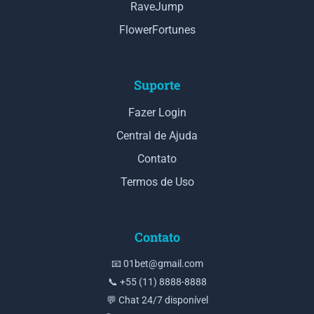
RaveJump
FlowerFortunes
Suporte
Fazer Login
Central de Ajuda
Contato
Termos de Uso
Contato
📧
01bet@gmail.com
📞 +55 (11) 8888-8888
💬 Chat 24/7 disponível