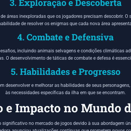
3. Exploração e Descoberta
de áreas inexploradas que os jogadores precisam descobrir. O 
habilidade de resolver os enigmas que cada nova área apresenta
4. Combate e Defensiva
safios, incluindo animais selvagens e condições climáticas ad
s. O desenvolvimento de táticas de combate e defesa é essencia
5. Habilidades e Progresso
m desenvolver e melhorar as habilidades de seus personagens,
às necessidades específicas da ilha em que se encontram.
o e Impacto no Mundo d
 significativo no mercado de jogos devido à sua abordagem ún
edora anunciou atualizações contínuas que prometem novos con