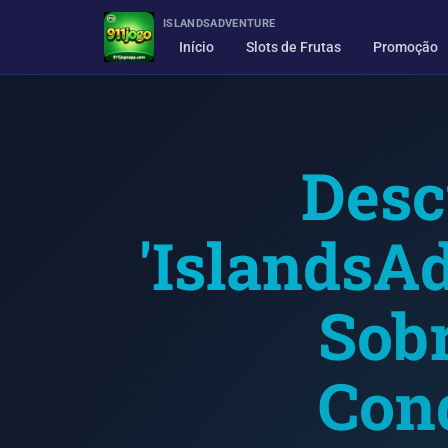
ISLANDSADVENTURE
Início
Slots de Frutas
Promoção
Desc
'IslandsA
Sobr
Con