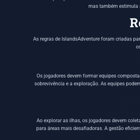
mas também estimula a 
R
As regras de IslandsAdventure foram criadas pa
o
Os jogadores devem formar equipes compostas 
sobrevivência e a exploração. As equipes podem
Ao explorar as ilhas, os jogadores devem colet
para áreas mais desafiadoras. A gestão eficien