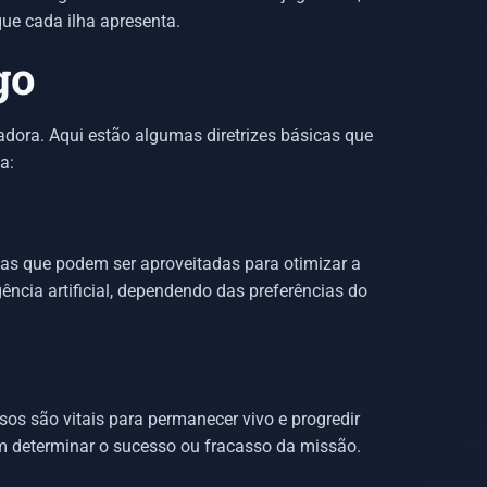
ue cada ilha apresenta.
go
dora. Aqui estão algumas diretrizes básicas que
a:
as que podem ser aproveitadas para otimizar a
ncia artificial, dependendo das preferências do
sos são vitais para permanecer vivo e progredir
dem determinar o sucesso ou fracasso da missão.