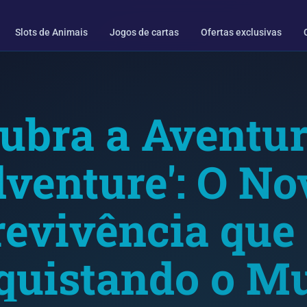
Slots de Animais
Jogos de cartas
Ofertas exclusivas
ubra a Aventu
dventure': O No
evivência que
quistando o M