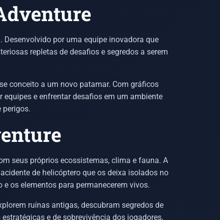
Adventure
e
. Desenvolvido por uma equipe inovadora que
teriosas repletas de desafios e segredos a serem
sse conceito a um novo patamar. Com gráficos
ar equipes e enfrentar desafios em um ambiente
 perigos.
venture
om seus próprios ecossistemas, clima e fauna. A
cidente de helicóptero que os deixa isolados no
po e os elementos para permanecerem vivos.
explorem ruínas antigas, descubram segredos de
s estratégicas e de sobrevivência dos jogadores,