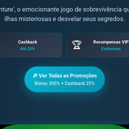
ture', o emocionante jogo de sobrevivência qu
ilhas misteriosas e desvelar seus segredos.
Cashback
Recompensas VIP
🏆
Até 25%
Exclusivas
🎉 Ver Todas as Promoções
Bônus 300% + Cashback 25%