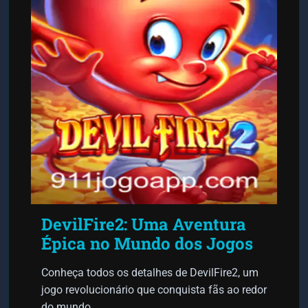
DevilFire2: Uma Aventura
Épica no Mundo dos Jogos
Conheça todos os detalhes de DevilFire2, um
jogo revolucionário que conquista fãs ao redor
do mundo.