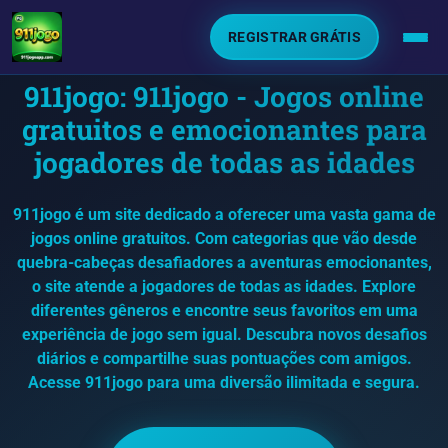
REGISTRAR GRÁTIS
911jogo: 911jogo - Jogos online
gratuitos e emocionantes para
jogadores de todas as idades
911jogo é um site dedicado a oferecer uma vasta gama de
jogos online gratuitos. Com categorias que vão desde
quebra-cabeças desafiadores a aventuras emocionantes,
o site atende a jogadores de todas as idades. Explore
diferentes gêneros e encontre seus favoritos em uma
experiência de jogo sem igual. Descubra novos desafios
diários e compartilhe suas pontuações com amigos.
Acesse 911jogo para uma diversão ilimitada e segura.