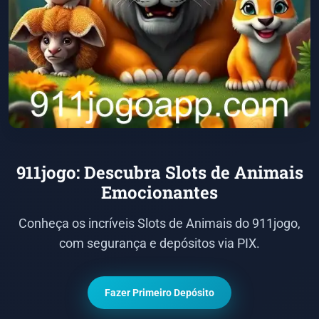
911jogo: Descubra Slots de Animais
Emocionantes
Conheça os incríveis Slots de Animais do 911jogo,
com segurança e depósitos via PIX.
Fazer Primeiro Depósito