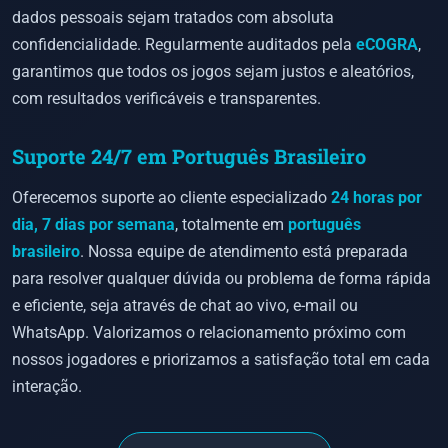
dados pessoais sejam tratados com absoluta
confidencialidade. Regularmente auditados pela
eCOGRA
,
garantimos que todos os jogos sejam justos e aleatórios,
com resultados verificáveis e transparentes.
Suporte 24/7 em Português Brasileiro
Oferecemos suporte ao cliente especializado
24 horas por
dia, 7 dias por semana
, totalmente em
português
brasileiro
. Nossa equipe de atendimento está preparada
para resolver qualquer dúvida ou problema de forma rápida
e eficiente, seja através de chat ao vivo, e-mail ou
WhatsApp. Valorizamos o relacionamento próximo com
nossos jogadores e priorizamos a satisfação total em cada
interação.