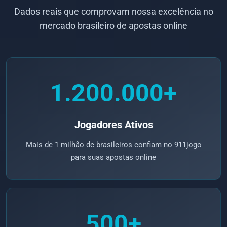
Dados reais que comprovam nossa excelência no
mercado brasileiro de apostas online
1.200.000+
Jogadores Ativos
Mais de 1 milhão de brasileiros confiam no 911jogo
para suas apostas online
500+