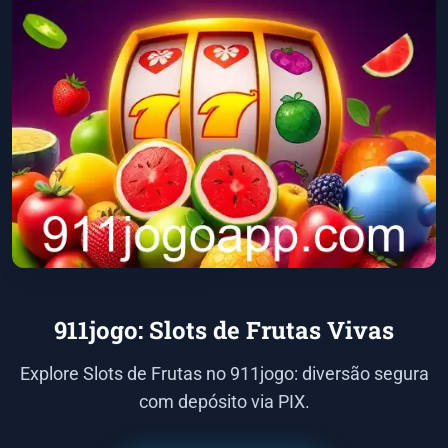
911jogo: Slots de Frutas Vivas
Explore Slots de Frutas no 911jogo: diversão segura
com depósito via PIX.