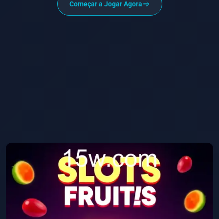
Começar a Jogar Agora