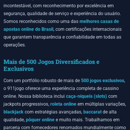
incontestável, com reconhecimento por excelência em
segurança, qualidade de serviço e experiência do usuário.
Somos reconhecidos como uma das
melhores casas de
apostas online do Brasil
, com certificações internacionais
que garantem transparência e confiabilidade em todas as
operações.
Mais de 500 Jogos Diversificados e
Exclusivos
Com um portfólio robusto de mais de
500 jogos exclusivos
,
o 911jogo oferece uma experiência completa de cassino
online. Nossa biblioteca inclui
caça-níqueis (slots)
com
jackpots progressivos,
roleta online
em múltiplas variações,
blackjack
com estratégias avançadas,
baccarat
de alta
qualidade,
pôquer online
e muito mais. Trabalhamos em
parceria com fornecedores renomados mundialmente como