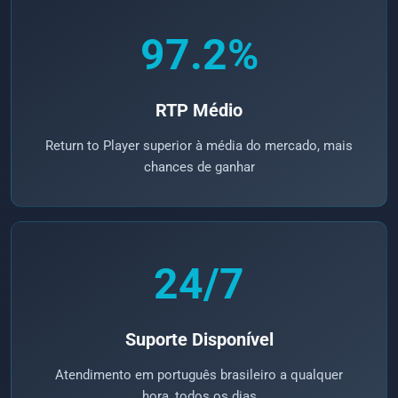
97.2%
RTP Médio
Return to Player superior à média do mercado, mais
chances de ganhar
24/7
Suporte Disponível
Atendimento em português brasileiro a qualquer
hora, todos os dias